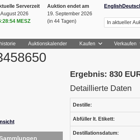
tuelle Serverzeit
Auktion endet am
English
Deutsc
. August 2026
19. September 2026
6:28:54
MESZ
(in 44 Tagen)
historie
Auktionskalender
Kaufen
Verkaufen
#3458650
Ergebnis: 830 EU
Detaillierte Daten
Destille:
Abfüller lt. Etikett:
Ansicht
Destillationsdatum:
Sammlungen