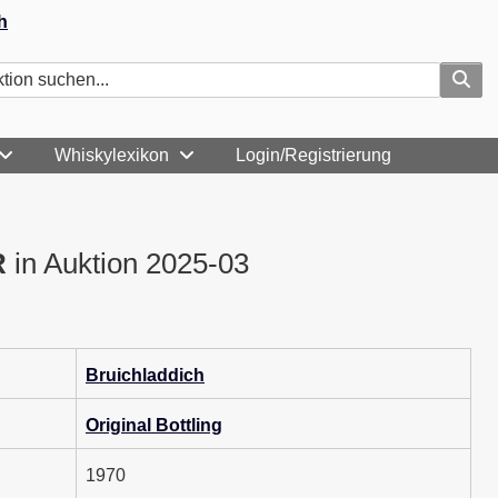
h
Whiskylexikon
Login/Registrierung
R
in Auktion 2025-03
Bruichladdich
Original Bottling
1970