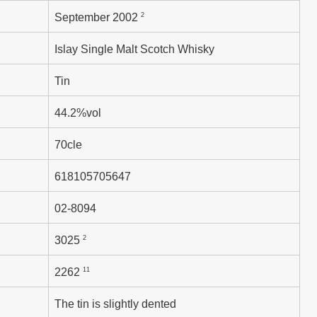
2
September 2002
Islay Single Malt Scotch Whisky
Tin
44.2%vol
70cle
618105705647
02-8094
2
3025
11
2262
The tin is slightly dented