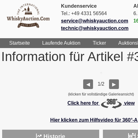
Kundenservice
Ak
Tel.: +49 4331 56564
6
service@whiskyauction.com
1
technic@whiskyauction.com
Startseite
Laufende Auktion
Ticker
Auktions
Information für Artikel 
1/2
◀
▶
(klicken für vollständige Galerieansicht)
Click here for
view
Hier klicken zum Hilfsvideo für 360°-
Historie