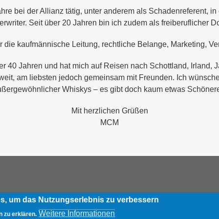
re bei der Allianz tätig, unter anderem als Schadenreferent, in
rwriter. Seit über 20 Jahren bin ich zudem als freiberuflicher Do
ür die kaufmännische Leitung, rechtliche Belange, Marketing, 
ber 40 Jahren und hat mich auf Reisen nach Schottland, Irland
weit, am liebsten jedoch gemeinsam mit Freunden. Ich wünsche
ßergewöhnlicher Whiskys – es gibt doch kaum etwas Schöner
Mit herzlichen Grüßen
MCM
es, um das Nutzungserlebnis zu verbessern
Weitere Informationen
 zu erklären.