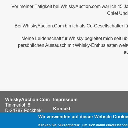
Vor meiner Tätigkeit bei WhiskyAuction.com war ich 45 Jah
Chief Unde
Bei WhiskyAuction.Com bin ich als Co-Gesellschafter f
Meine Leidenschaft für Whisky begleitet mich seit ü
persönlichen Austausch mit Whisky-Enthusiasten welt
au
Fußzeilenmenü
WhiskyAuction.Com
Impressum
Timmerloh 8
Kontakt
D-24787 Fockbek
Germany
Wir verwenden auf dieser Website Cooki
Datenschutzerklärung
© WhiskyAuction.com
Klicken Sie "Akzeptieren", um sich damit einverstanden