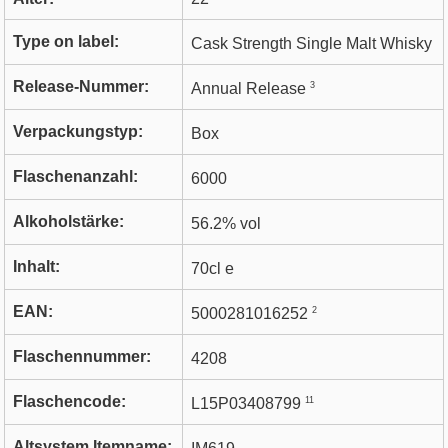
Type on label:
Cask Strength Single Malt Whisky
Release-Nummer:
3
Annual Release
Verpackungstyp:
Box
Flaschenanzahl:
6000
Alkoholstärke:
56.2% vol
Inhalt:
70cl e
EAN:
2
5000281016252
Flaschennummer:
4208
Flaschencode:
11
L15P03408799
Altsystem Itemname: