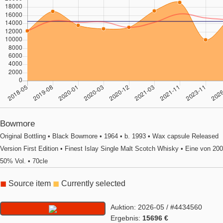
Bowmore
Original Bottling • Black Bowmore • 1964 • b. 1993 • Wax capsule Released
Version First Edition • Finest Islay Single Malt Scotch Whisky • Eine von 200
50% Vol. • 70cle
◼
Source item
◼
Currently selected
Auktion: 2026-05 / #4434560
Ergebnis:
15696 €