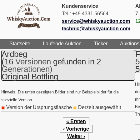
Kundenservice
Ak
Tel.: +49 4331 56564
7
service@whiskyauction.com
1
technic@whiskyauction.com
Startseite
Laufende Auktion
Ticker
Auktions
Ardbeg
F
(16
Versionen
gefunden in 2
5
Generationen)
5
Original Bottling
Hi
de
Hinweis: Die unten gezeigten Bilder sind nur Beispielbilder für die
mi
spezielle Version
Be
Version der Ursprungsflasche
Derzeit ausgewählt
◼
◼
Tr
« Ersten
‹ Vorherige
Weiter ›