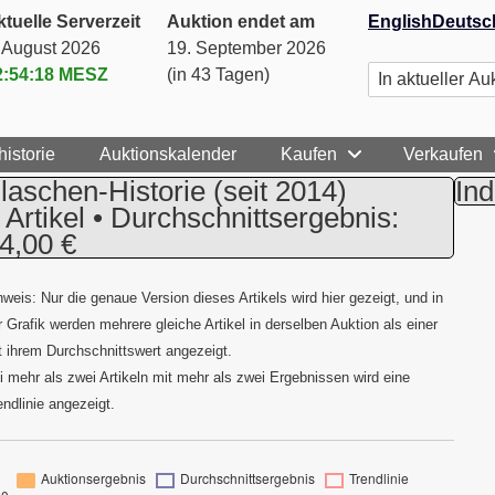
tuelle Serverzeit
Auktion endet am
English
Deutsc
. August 2026
19. September 2026
2:54:19
MESZ
(in 43 Tagen)
historie
Auktionskalender
Kaufen
Verkaufen
laschen-Historie
(seit 2014)
Ind
 Artikel • Durchschnittsergebnis:
4,00 €
nweis: Nur die genaue Version dieses Artikels wird hier gezeigt, und in
r Grafik werden mehrere gleiche Artikel in derselben Auktion als einer
t ihrem Durchschnittswert angezeigt.
i mehr als zwei Artikeln mit mehr als zwei Ergebnissen wird eine
endlinie angezeigt.