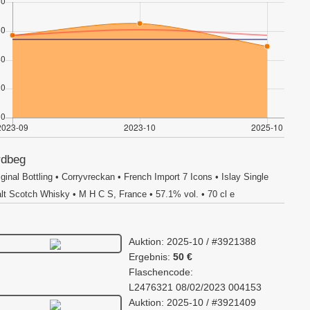
rdbeg
iginal Bottling • Corryvreckan • French Import 7 Icons • Islay Single
lt Scotch Whisky • M H C S, France • 57.1% vol. • 70 cl e
Auktion: 2025-10 / #3921388
Ergebnis:
50 €
Flaschencode:
L2476321 08/02/2023 004153
Auktion: 2025-10 / #3921409