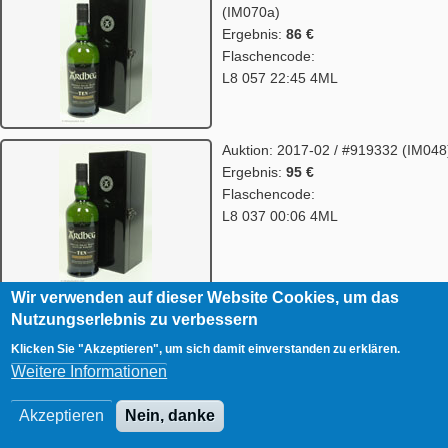
(IM070a)
Ergebnis:
86 €
Flaschencode:
L8 057 22:45 4ML
Auktion: 2017-02 / #919332 (IM048
Ergebnis:
95 €
Flaschencode:
L8 037 00:06 4ML
Wir verwenden auf dieser Website Cookies, um das
Auktion: 2017-01 / #913622 (IM052
Nutzungserlebnis zu verbessern
Ergebnis:
101 €
Klicken Sie "Akzeptieren", um sich damit einverstanden zu erklären.
Flaschencode:
Weitere Informationen
L8 037 00:53 4ML
Akzeptieren
Nein, danke